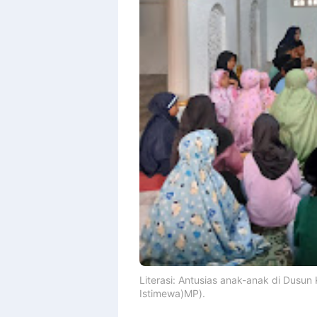
Literasi: Antusias anak-anak di Dusun 
Istimewa)MP).