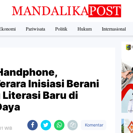
Ekonomi
Pariwisata
Politik
Hukum
Internasional
Handphone,
rara Inisiasi Berani
Literasi Baru di
Daya
Komentar
.01 WIB