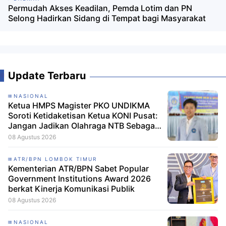
Permudah Akses Keadilan, Pemda Lotim dan PN
Selong Hadirkan Sidang di Tempat bagi Masyarakat
Update Terbaru
NASIONAL
Ketua HMPS Magister PKO UNDIKMA
Soroti Ketidaketisan Ketua KONI Pusat:
Jangan Jadikan Olahraga NTB Sebagai
Arena Kepentingan Sesaat
08 Agustus 2026
ATR/BPN LOMBOK TIMUR
Kementerian ATR/BPN Sabet Popular
Government Institutions Award 2026
berkat Kinerja Komunikasi Publik
08 Agustus 2026
NASIONAL