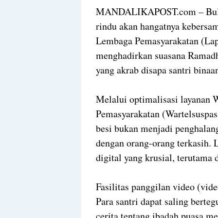
MANDALIKAPOST.com – Bulan
rindu akan hangatnya kebersa
Lembaga Pemasyarakatan (Lap
menghadirkan suasana Ramadh
yang akrab disapa santri binaa
Melalui optimalisasi layanan
Pemasyarakatan (Wartelsuspas
besi bukan menjadi penghalang
dengan orang-orang terkasih. 
digital yang krusial, terutama
Fasilitas panggilan video (vid
Para santri dapat saling bert
cerita tentang ibadah puasa m