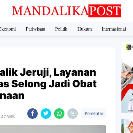
Ekonomi
Pariwisata
Politik
Hukum
Internasional
lik Jeruji, Layanan
as Selong Jadi Obat
inaan
Komentar
9.47 WIB