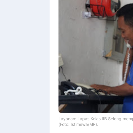
Layanan: Lapas Kelas IIB Selong mempa
(Foto: Istimewa/MP).