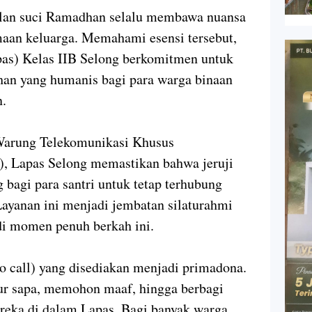
 suci Ramadhan selalu membawa nuansa
maan keluarga. Memahami esensi tersebut,
as) Kelas IIB Selong berkomitmen untuk
an yang humanis bagi para warga binaan
n.
 Warung Telekomunikasi Khusus
), Lapas Selong memastikan bahwa jeruji
 bagi para santri untuk tetap terhubung
Layanan ini menjadi jembatan silaturahmi
 di momen penuh berkah ini.
eo call) yang disediakan menjadi primadona.
egur sapa, memohon maaf, hingga berbagi
ereka di dalam Lapas. Bagi banyak warga