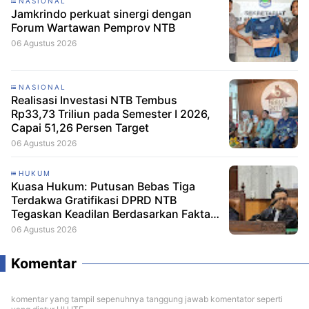
NASIONAL
Jamkrindo perkuat sinergi dengan
Forum Wartawan Pemprov NTB
06 Agustus 2026
NASIONAL
Realisasi Investasi NTB Tembus
Rp33,73 Triliun pada Semester I 2026,
Capai 51,26 Persen Target
06 Agustus 2026
HUKUM
Kuasa Hukum: Putusan Bebas Tiga
Terdakwa Gratifikasi DPRD NTB
Tegaskan Keadilan Berdasarkan Fakta
Persidangan
06 Agustus 2026
Komentar
komentar yang tampil sepenuhnya tanggung jawab komentator seperti