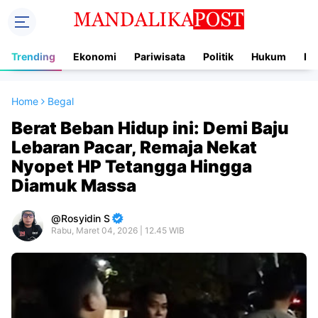
Trending
Ekonomi
Pariwisata
Politik
Hukum
In
Home
Begal
Berat Beban Hidup ini: Demi Baju
Lebaran Pacar, Remaja Nekat
Nyopet HP Tetangga Hingga
Diamuk Massa
Rosyidin S
Rabu, Maret 04, 2026 | 12.45 WIB