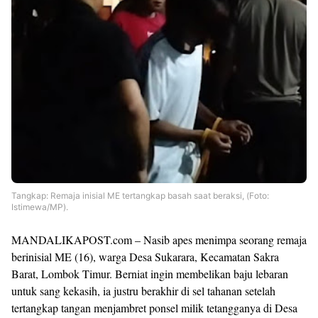
Tangkap: Remaja inisial ME tertangkap basah saat beraksi, (Foto:
Istimewa/MP).
MANDALIKAPOST.com – Nasib apes menimpa seorang remaja
berinisial ME (16), warga Desa Sukarara, Kecamatan Sakra
Barat, Lombok Timur. Berniat ingin membelikan baju lebaran
untuk sang kekasih, ia justru berakhir di sel tahanan setelah
tertangkap tangan menjambret ponsel milik tetangganya di Desa