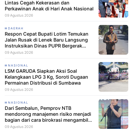
Lintas Cegah Kekerasan dan
Perkawinan Anak di Hari Anak Nasional
09 Agustus 2026
DAERAH
Respon Cepat Bupati Lotim Temukan
Jalan Rusak di Lenek Baru Langsung
Instruksikan Dinas PUPR Bergerak
Cepat
09 Agustus 2026
NASIONAL
LSM GARUDA Siapkan Aksi Soal
Kelangkaan LPG 3 Kg, Soroti Dugaan
Permainan Distribusi di Sumbawa
09 Agustus 2026
NASIONAL
Dari Sembalun, Pemprov NTB
mendorong manajemen risiko menjadi
bagian dari cara birokrasi mengambil
keputusan.
09 Agustus 2026