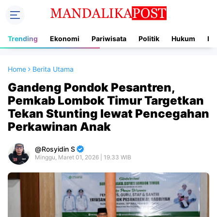
Trending
Ekonomi
Pariwisata
Politik
Hukum
In
Home
Berita Utama
Gandeng Pondok Pesantren,
Pemkab Lombok Timur Targetkan
Tekan Stunting lewat Pencegahan
Perkawinan Anak
Rosyidin S
Minggu, Maret 01, 2026 | 19.33 WIB