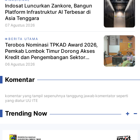
Indosat Luncurkan Zankore, Bangun
Platform Infrastruktur AI Terbesar di
Asia Tenggara
07 Agustus 2026
BERITA UTAMA
Terobos Nominasi TPKAD Award 2026,
Pemkab Lombok Timur Dorong Akses
Kredit dan Pengembangan Sektor
Porang
06 Agustus 2026
Komentar
komentar yang tampil sepenuhnya tanggung jawab komentator seperti
yang diatur UU ITE
Trending Now