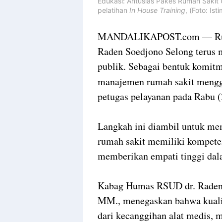
Edukasi: Antusias Pakes Rumah Sakit
pelatihan
In House Training
, (Foto: Is
MANDALIKAPOST.com — Ruma
Raden Soedjono Selong terus 
publik. Sebagai bentuk komit
manajemen rumah sakit meng
petugas pelayanan pada Rabu (
Langkah ini diambil untuk me
rumah sakit memiliki kompete
memberikan empati tinggi dal
Kabag Humas RSUD dr. Raden 
MM., menegaskan bahwa kualit
dari kecanggihan alat medis, m