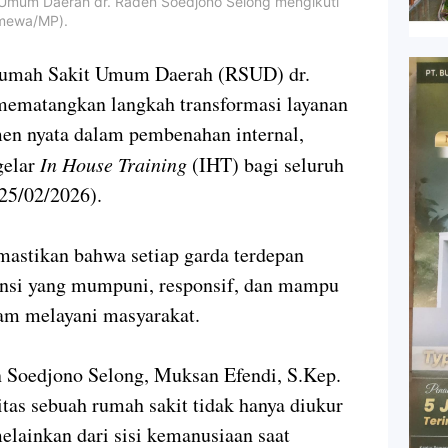
 Umum Daerah dr. Raden Soedjono Selong mengikuti
timewa/MP).
h Sakit Umum Daerah (RSUD) dr.
mematangkan langkah transformasi layanan
men nyata dalam pembenahan internal,
gelar
In House Training
(IHT) bagi seluruh
25/02/2026).
mastikan bahwa setiap garda terdepan
nsi yang mumpuni, responsif, dan mampu
am melayani masyarakat.
Soedjono Selong, Muksan Efendi, S.Kep.
as sebuah rumah sakit tidak hanya diukur
elainkan dari sisi kemanusiaan saat