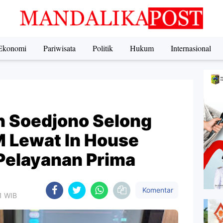
Ekonomi
Pariwisata
Politik
Hukum
Internasional
n Soedjono Selong
 Lewat In House
 Pelayanan Prima
Komentar
21 WIB