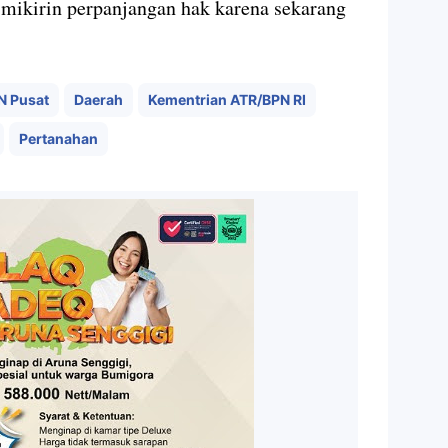
gi mikirin perpanjangan hak karena sekarang
N Pusat
Daerah
Kementrian ATR/BPN RI
Pertanahan