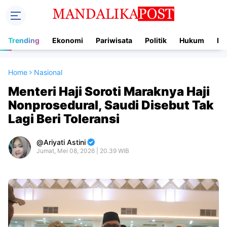
Trending
Ekonomi
Pariwisata
Politik
Hukum
In
Home
Nasional
Menteri Haji Soroti Maraknya Haji
Nonprosedural, Saudi Disebut Tak
Lagi Beri Toleransi
Ariyati Astini
Jumat, Mei 08, 2026 | 20.39 WIB