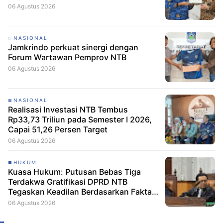
06 Agustus 2026
NASIONAL
Jamkrindo perkuat sinergi dengan
Forum Wartawan Pemprov NTB
06 Agustus 2026
NASIONAL
Realisasi Investasi NTB Tembus
Rp33,73 Triliun pada Semester I 2026,
Capai 51,26 Persen Target
06 Agustus 2026
HUKUM
Kuasa Hukum: Putusan Bebas Tiga
Terdakwa Gratifikasi DPRD NTB
Tegaskan Keadilan Berdasarkan Fakta
Persidangan
06 Agustus 2026