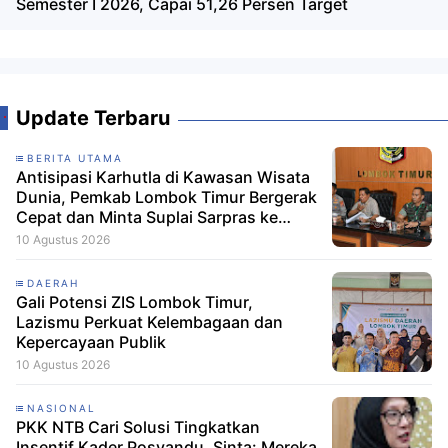
Semester I 2026, Capai 51,26 Persen Target
Update Terbaru
BERITA UTAMA
Antisipasi Karhutla di Kawasan Wisata
Dunia, Pemkab Lombok Timur Bergerak
Cepat dan Minta Suplai Sarpras ke
Pusat
10 Agustus 2026
DAERAH
Gali Potensi ZIS Lombok Timur,
Lazismu Perkuat Kelembagaan dan
Kepercayaan Publik
10 Agustus 2026
NASIONAL
PKK NTB Cari Solusi Tingkatkan
Insentif Kader Posyandu, Sinta: Mereka