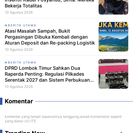
Bekerja Totalitas
10 Agustus 2026
BERITA UTAMA
Atasi Masalah Sampah, Bukit
Pergasingan Dibuka Kembali dengan
Aturan Deposit dan Re-packing Logistik
10 Agustus 2026
BERITA UTAMA
DPRD Lombok Timur Sahkan Dua
Raperda Penting: Regulasi Pilkades
Serentak 2027 dan Sistem Perbukuan
Resmi Disetujui
10 Agustus 2026
Komentar
komentar yang tampil sepenuhnya tanggung jawab komentator seperti
yang diatur UU ITE