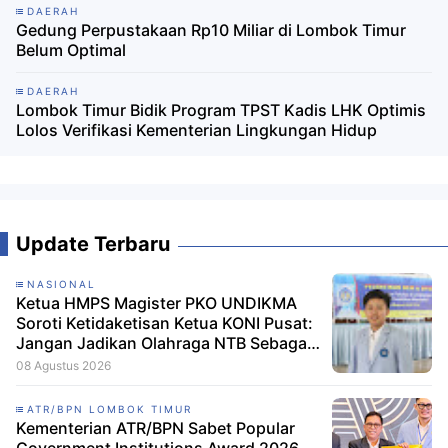
DAERAH
Gedung Perpustakaan Rp10 Miliar di Lombok Timur
Belum Optimal
DAERAH
Lombok Timur Bidik Program TPST Kadis LHK Optimis
Lolos Verifikasi Kementerian Lingkungan Hidup
Update Terbaru
NASIONAL
Ketua HMPS Magister PKO UNDIKMA
Soroti Ketidaketisan Ketua KONI Pusat:
Jangan Jadikan Olahraga NTB Sebagai
Arena Kepentingan Sesaat
08 Agustus 2026
ATR/BPN LOMBOK TIMUR
Kementerian ATR/BPN Sabet Popular