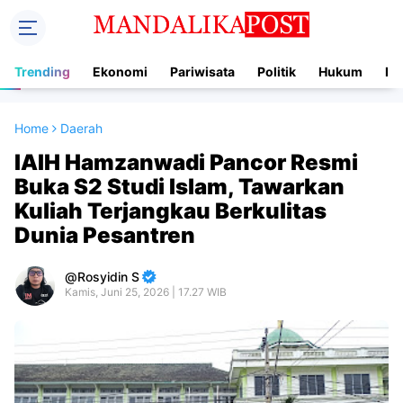
Trending
Ekonomi
Pariwisata
Politik
Hukum
In
Home
Daerah
IAIH Hamzanwadi Pancor Resmi
Buka S2 Studi Islam, Tawarkan
Kuliah Terjangkau Berkulitas
Dunia Pesantren
Rosyidin S
Kamis, Juni 25, 2026 | 17.27 WIB