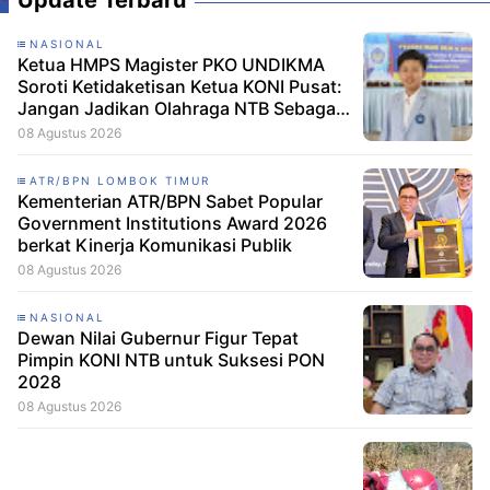
Update Terbaru
NASIONAL
Ketua HMPS Magister PKO UNDIKMA
Soroti Ketidaketisan Ketua KONI Pusat:
Jangan Jadikan Olahraga NTB Sebagai
Arena Kepentingan Sesaat
08 Agustus 2026
ATR/BPN LOMBOK TIMUR
Kementerian ATR/BPN Sabet Popular
Government Institutions Award 2026
berkat Kinerja Komunikasi Publik
08 Agustus 2026
NASIONAL
Dewan Nilai Gubernur Figur Tepat
Pimpin KONI NTB untuk Suksesi PON
2028
08 Agustus 2026