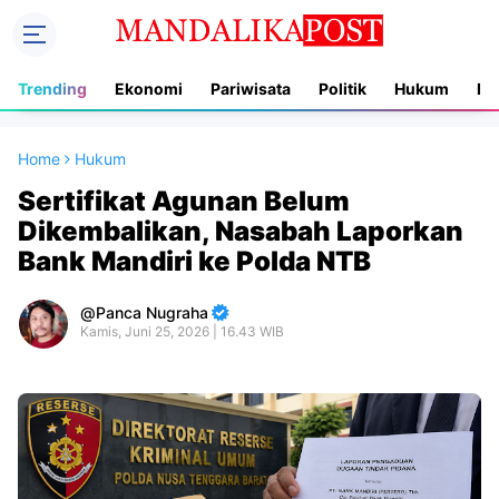
Trending
Ekonomi
Pariwisata
Politik
Hukum
In
Home
Hukum
‎Sertifikat Agunan Belum
Dikembalikan, Nasabah Laporkan
Bank Mandiri ke Polda NTB
Panca Nugraha
Kamis, Juni 25, 2026 | 16.43 WIB