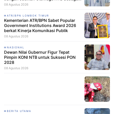
Arena Kepentingan Sesaat
08 Agustus 2026
ATR/BPN LOMBOK TIMUR
Kementerian ATR/BPN Sabet Popular
Government Institutions Award 2026
berkat Kinerja Komunikasi Publik
08 Agustus 2026
NASIONAL
Dewan Nilai Gubernur Figur Tepat
Pimpin KONI NTB untuk Suksesi PON
2028
08 Agustus 2026
BERITA UTAMA