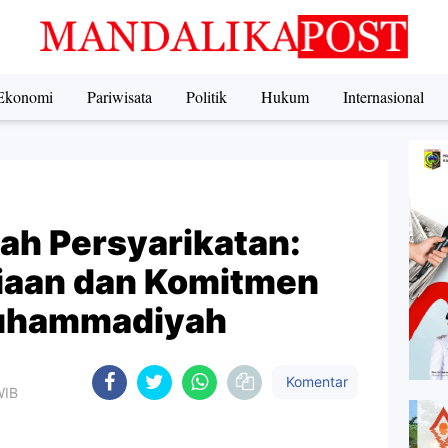
Ekonomi
Pariwisata
Politik
Hukum
Internasional
h Persyarikatan:
iaan dan Komitmen
Muhammadiyah
Komentar
WIB