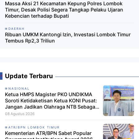
Massa Aksi 21 Kecamatan Kepung Polres Lombok
Timur, Desak Polisi Segera Tangkap Pelaku Ujaran
Kebencian terhadap Bupati
DAERAH
Ribuan UMKM Kantongi Izin, Investasi Lombok Timur
Tembus Rp2,3 Triliun
Update Terbaru
NASIONAL
Ketua HMPS Magister PKO UNDIKMA
Soroti Ketidaketisan Ketua KONI Pusat:
Jangan Jadikan Olahraga NTB Sebagai
Arena Kepentingan Sesaat
08 Agustus 2026
ATR/BPN LOMBOK TIMUR
Kementerian ATR/BPN Sabet Popular