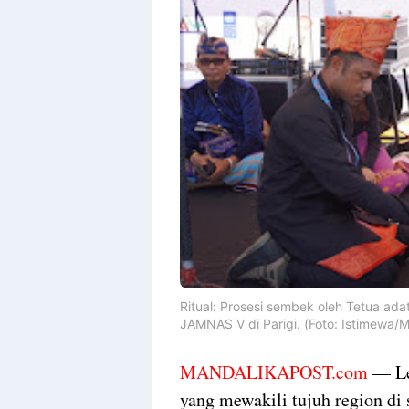
Ritual: Prosesi sembek oleh Tetua ada
JAMNAS V di Parigi. (Foto: Istimewa/M
MANDALIKAPOST.com
— Le
yang mewakili tujuh region di