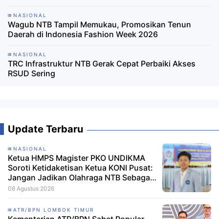
NASIONAL
Wagub NTB Tampil Memukau, Promosikan Tenun
Daerah di Indonesia Fashion Week 2026
NASIONAL
TRC Infrastruktur NTB Gerak Cepat Perbaiki Akses
RSUD Sering
Update Terbaru
NASIONAL
Ketua HMPS Magister PKO UNDIKMA
Soroti Ketidaketisan Ketua KONI Pusat:
Jangan Jadikan Olahraga NTB Sebagai
Arena Kepentingan Sesaat
08 Agustus 2026
ATR/BPN LOMBOK TIMUR
Kementerian ATR/BPN Sabet Popular