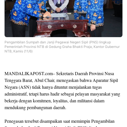
Pengambilan Sumpah dan Janji Pegawai Negeri Sipil (PNS) lingkup
Pemerintah Provinsi NTB di Gedung Graha Bhakti Praja, Kantor Gubernur
NTB, Kamis (11/6)
MANDALIKAPOST.com– Sekretaris Daerah Provinsi Nusa
Tenggara Barat, Abul Chair, menegaskan bahwa Aparatur Sipil
Negara (ASN) tidak hanya dituntut menjalankan tugas
administratif, tetapi harus hadir sebagai pelayan masyarakat yang
bekerja dengan komitmen, loyalitas, dan militansi dalam
mendukung pembangunan daerah.
Penegasan tersebut disampaikan saat memimpin Pengambilan