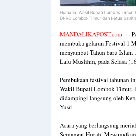
Humaria: Wakil Bupati Lombok Timur, 
DPRD Lombok Timur dan ketua panitia 
MANDALIKAPOST.com
— Pe
membuka gelaran Festival 1 M
menyambut Tahun baru Islam 
Lalu Muslihin, pada Selasa (16
Pembukaan festival tahunan in
Wakil Bupati Lombok Timur, 
didampingi langsung oleh K
Yusri.
Acara yang berlangsung meria
Semangat Hijrah, Mewujudkan