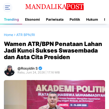
Trending
Ekonomi
Pariwisata
Politik
Hukum
In
Home
ATR BPN/RI
Wamen ATR/BPN Penataan Lahan
Jadi Kunci Sukses Swasembada
dan Asta Cita Presiden
Rosyidin S
Rabu, Juni 24, 2026 | 17.16 WIB