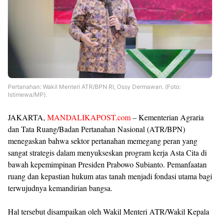
Pertanahan: Wakil Menteri ATR/BPN RI,
Ossy Dermawan. (Foto:
Istimewa/MP).
JAKARTA,
MANDALIKAPOST.com
– Kementerian Agraria
dan Tata Ruang/Badan Pertanahan Nasional (ATR/BPN)
menegaskan bahwa sektor pertanahan memegang peran yang
sangat strategis dalam menyukseskan program kerja Asta Cita di
bawah kepemimpinan Presiden Prabowo Subianto. Pemanfaatan
ruang dan kepastian hukum atas tanah menjadi fondasi utama bagi
terwujudnya kemandirian bangsa.
Hal tersebut disampaikan oleh Wakil Menteri ATR/Wakil Kepala