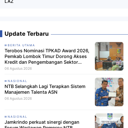
LAZ
Update Terbaru
BERITA UTAMA
Terobos Nominasi TPKAD Award 2026,
Pemkab Lombok Timur Dorong Akses
Kredit dan Pengembangan Sektor
Porang
06 Agustus 2026
NASIONAL
NTB Selangkah Lagi Terapkan Sistem
Manajemen Talenta ASN
06 Agustus 2026
NASIONAL
Jamkrindo perkuat sinergi dengan
Forum Wartawan Pemprov NTB