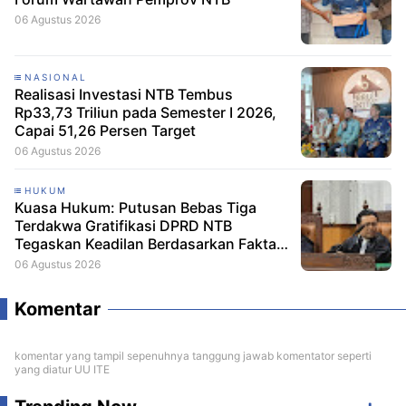
06 Agustus 2026
NASIONAL
Realisasi Investasi NTB Tembus
Rp33,73 Triliun pada Semester I 2026,
Capai 51,26 Persen Target
06 Agustus 2026
HUKUM
Kuasa Hukum: Putusan Bebas Tiga
Terdakwa Gratifikasi DPRD NTB
Tegaskan Keadilan Berdasarkan Fakta
Persidangan
06 Agustus 2026
Komentar
komentar yang tampil sepenuhnya tanggung jawab komentator seperti
yang diatur UU ITE