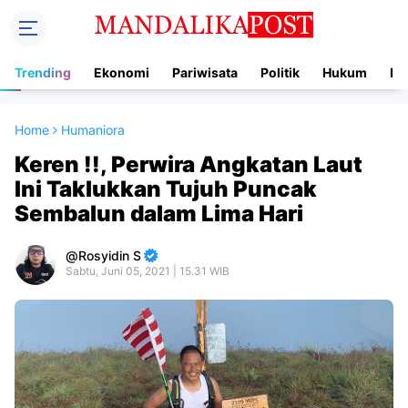
Trending
Ekonomi
Pariwisata
Politik
Hukum
In
Home
Humaniora
Keren !!, Perwira Angkatan Laut
Ini Taklukkan Tujuh Puncak
Sembalun dalam Lima Hari
Rosyidin S
Sabtu, Juni 05, 2021 | 15.31 WIB