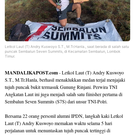
Letkol Laut (T) Andry Kuswoyo S.T., M.Tr.Hanla., saat berada di salah satu
puncak Sembalun Seven Summits, di Kecamatan Sembalun, Lombok
Timur.
MANDALIKAPOST.com
- Letkol Laut (T) Andry Kuswoyo
S.T., M.Tr.Hanla, berhasil menaklukkan medan terjal menjajaki
tujuh puncak bukit termasuk Gunung Rinjani. Perwira TNI
Angkatan Laut ini juga menjadi salah satu fiinisher pertama di
Sembalun Seven Summits (S7S) dari unsur TNI-Polri.
Bersama 22 orang personil alumni IPDN, langkah kaki Letkol
Laut (T) Andry Kuswoyo memakan waktu selama 5 hari
perjalanan untuk menuntaskan tujuh puncak tertinggi di