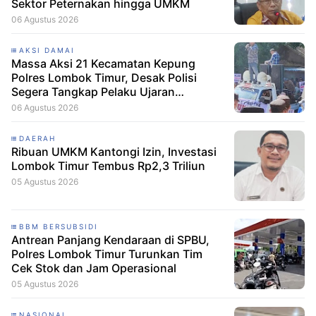
Sektor Peternakan hingga UMKM
06 Agustus 2026
AKSI DAMAI
Massa Aksi 21 Kecamatan Kepung
Polres Lombok Timur, Desak Polisi
Segera Tangkap Pelaku Ujaran
Kebencian terhadap Bupati
06 Agustus 2026
DAERAH
Ribuan UMKM Kantongi Izin, Investasi
Lombok Timur Tembus Rp2,3 Triliun
05 Agustus 2026
BBM BERSUBSIDI
Antrean Panjang Kendaraan di SPBU,
Polres Lombok Timur Turunkan Tim
Cek Stok dan Jam Operasional
05 Agustus 2026
NASIONAL