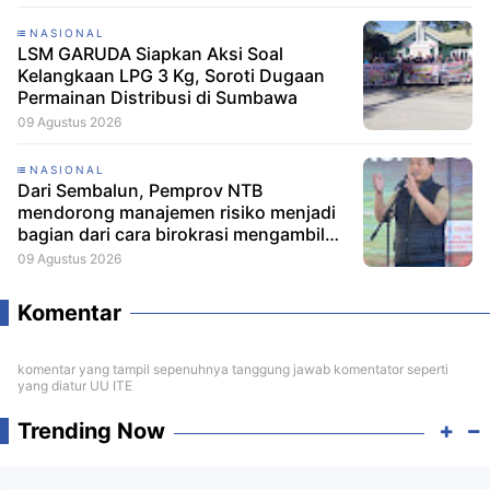
NASIONAL
LSM GARUDA Siapkan Aksi Soal
Kelangkaan LPG 3 Kg, Soroti Dugaan
Permainan Distribusi di Sumbawa
09 Agustus 2026
NASIONAL
Dari Sembalun, Pemprov NTB
mendorong manajemen risiko menjadi
bagian dari cara birokrasi mengambil
keputusan.
09 Agustus 2026
Komentar
komentar yang tampil sepenuhnya tanggung jawab komentator seperti
yang diatur UU ITE
Trending Now