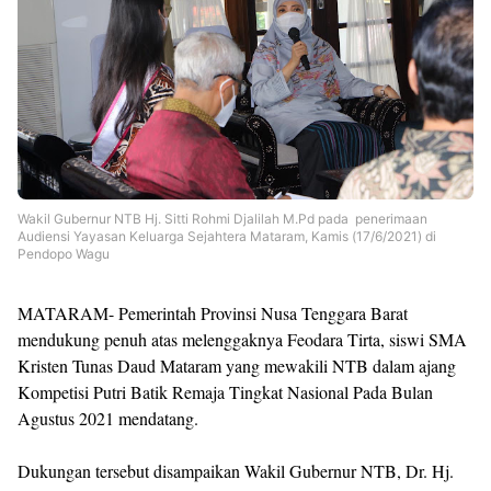
Wakil Gubernur NTB Hj. Sitti Rohmi Djalilah M.Pd pada penerimaan
Audiensi Yayasan Keluarga Sejahtera Mataram, Kamis (17/6/2021) di
Pendopo Wagu
MATARAM- Pemerintah Provinsi Nusa Tenggara Barat
mendukung penuh atas melenggaknya Feodara Tirta, siswi SMA
Kristen Tunas Daud Mataram yang mewakili NTB dalam ajang
Kompetisi Putri Batik Remaja Tingkat Nasional Pada Bulan
Agustus 2021 mendatang.
Dukungan tersebut disampaikan Wakil Gubernur NTB, Dr. Hj.