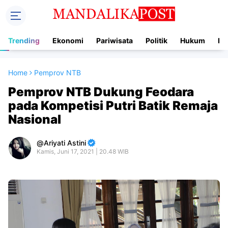
Trending
Ekonomi
Pariwisata
Politik
Hukum
In
Home
Pemprov NTB
Pemprov NTB Dukung Feodara
pada Kompetisi Putri Batik Remaja
Nasional
Ariyati Astini
Kamis, Juni 17, 2021 | 20.48 WIB