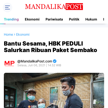
Trending
Ekonomi
Pariwisata
Politik
Hukum
In
Home
Ekonomi
Bantu Sesama, HBK PEDULI
Salurkan Ribuan Paket Sembako
MandalikaPost.com
Selasa, Juli 06, 2021 | 14.52 WIB