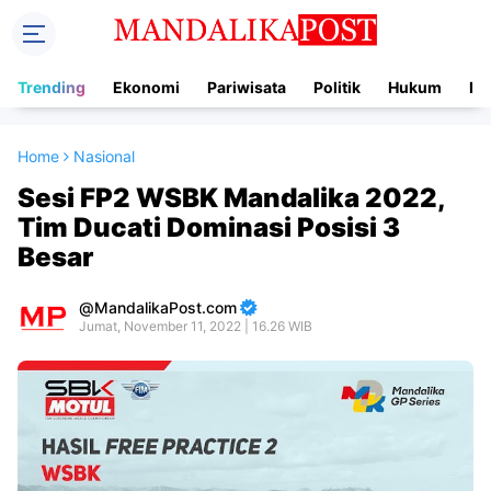
Trending
Ekonomi
Pariwisata
Politik
Hukum
In
Home
Nasional
Sesi FP2 WSBK Mandalika 2022,
Tim Ducati Dominasi Posisi 3
Besar
MandalikaPost.com
Jumat, November 11, 2022 | 16.26 WIB