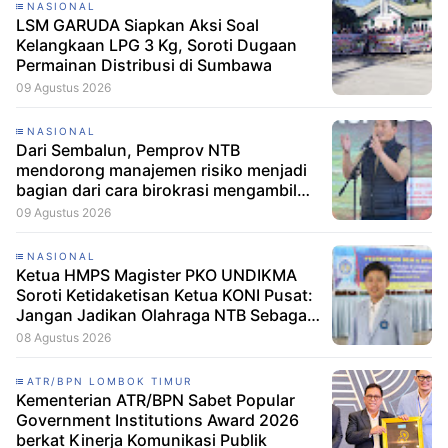
NASIONAL
LSM GARUDA Siapkan Aksi Soal
Kelangkaan LPG 3 Kg, Soroti Dugaan
Permainan Distribusi di Sumbawa
09 Agustus 2026
NASIONAL
Dari Sembalun, Pemprov NTB
mendorong manajemen risiko menjadi
bagian dari cara birokrasi mengambil
keputusan.
09 Agustus 2026
NASIONAL
Ketua HMPS Magister PKO UNDIKMA
Soroti Ketidaketisan Ketua KONI Pusat:
Jangan Jadikan Olahraga NTB Sebagai
Arena Kepentingan Sesaat
08 Agustus 2026
ATR/BPN LOMBOK TIMUR
Kementerian ATR/BPN Sabet Popular
Government Institutions Award 2026
berkat Kinerja Komunikasi Publik