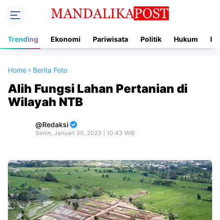
Trending
Ekonomi
Pariwisata
Politik
Hukum
In
Home
Berita Foto
Alih Fungsi Lahan Pertanian di
Wilayah NTB
Redaksi
Senin, Januari 30, 2023 | 10.43 WIB