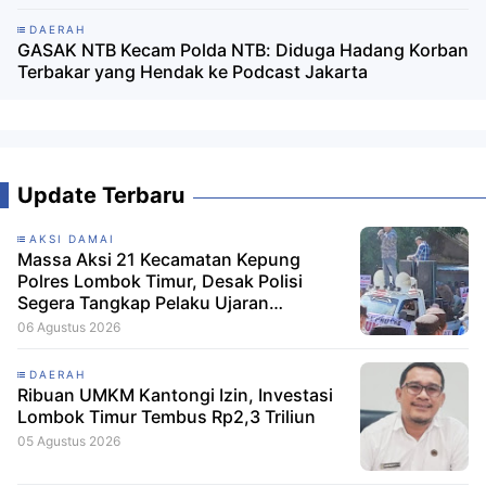
DAERAH
GASAK NTB Kecam Polda NTB: Diduga Hadang Korban
Terbakar yang Hendak ke Podcast Jakarta
Update Terbaru
AKSI DAMAI
Massa Aksi 21 Kecamatan Kepung
Polres Lombok Timur, Desak Polisi
Segera Tangkap Pelaku Ujaran
Kebencian terhadap Bupati
06 Agustus 2026
DAERAH
Ribuan UMKM Kantongi Izin, Investasi
Lombok Timur Tembus Rp2,3 Triliun
05 Agustus 2026