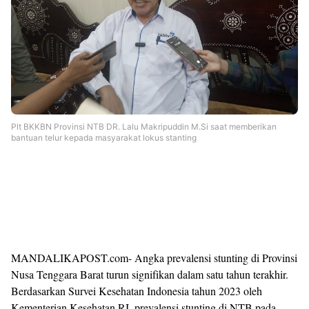
Plt BKKBN Provinsi NTB DR. Lalu Makripuddin M.Si saat memberikan
bantuan telur kepada masyarakat lokus stanting
MANDALIKAPOST.com- Angka prevalensi stunting di Provinsi
Nusa Tenggara Barat turun signifikan dalam satu tahun terakhir.
Berdasarkan Survei Kesehatan Indonesia tahun 2023 oleh
Kementerian Kesehatan RI, prevalensi stunting di NTB pada