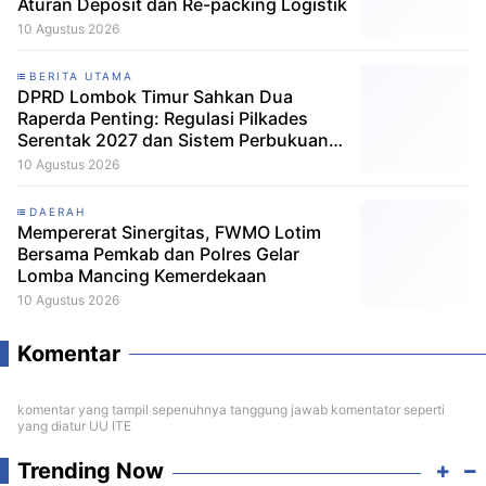
Aturan Deposit dan Re-packing Logistik
10 Agustus 2026
BERITA UTAMA
DPRD Lombok Timur Sahkan Dua
Raperda Penting: Regulasi Pilkades
Serentak 2027 dan Sistem Perbukuan
Resmi Disetujui
10 Agustus 2026
DAERAH
Mempererat Sinergitas, FWMO Lotim
Bersama Pemkab dan Polres Gelar
Lomba Mancing Kemerdekaan
10 Agustus 2026
Komentar
komentar yang tampil sepenuhnya tanggung jawab komentator seperti
yang diatur UU ITE
Trending Now