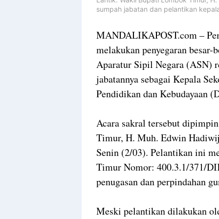
sumpah jabatan dan pelantikan kepala
MANDALIKAPOST.com – Peme
melakukan penyegaran besar-be
Aparatur Sipil Negara (ASN) r
jabatannya sebagai Kepala Sek
Pendidikan dan Kebudayaan (
Acara sakral tersebut dipimpi
Timur, H. Muh. Edwin Hadiwij
Senin (2/03). Pelantikan ini
Timur Nomor: 400.3.1/371/DI
penugasan dan perpindahan gur
Meski pelantikan dilakukan o