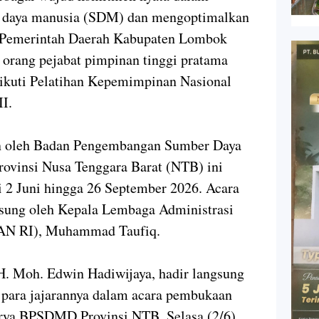
r daya manusia (SDM) dan mengoptimalkan
, Pemerintah Daerah Kabupaten Lombok
orang pejabat pimpinan tinggi pratama
gikuti Pelatihan Kepemimpinan Nasional
I.
an oleh Badan Pengembangan Sumber Daya
vinsi Nusa Tenggara Barat (NTB) ini
 2 Juni hingga 26 September 2026. Acara
gsung oleh Kepala Lembaga Administrasi
LAN RI), Muhammad Taufiq.
. Moh. Edwin Hadiwijaya, hadir langsung
para jajarannya dalam acara pembukaan
arya BPSDMD Provinsi NTB, Selasa (2/6).