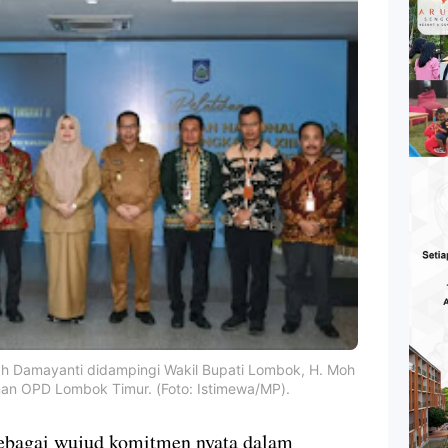
ah Damayanti didampingi Wakil Bupati Lombok, H. Moh
nan OPD Lombok Timur. (Foto: Istimewa/MP).
bagai wujud komitmen nyata dalam