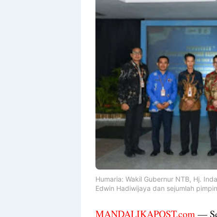
Humaria: Wakil Gubernur NTB,
Hj. Ind
Edwin Hadiwijaya dan sejumlah pimpi
MANDALIKAPOST.com
— Se