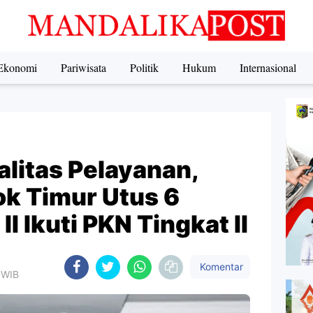
Ekonomi
Pariwisata
Politik
Hukum
Internasional
litas Pelayanan,
k Timur Utus 6
II Ikuti PKN Tingkat II
Komentar
0 WIB