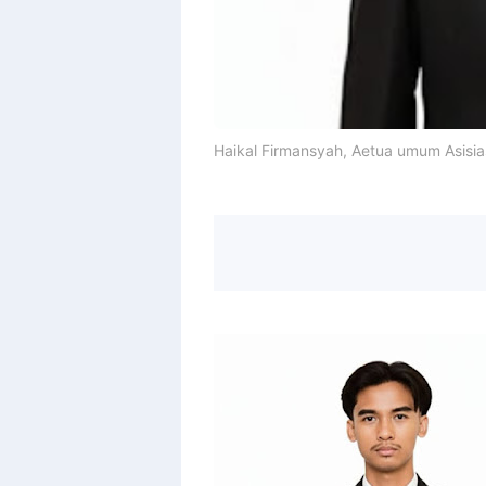
Haikal Firmansyah, Aetua umum Asisia