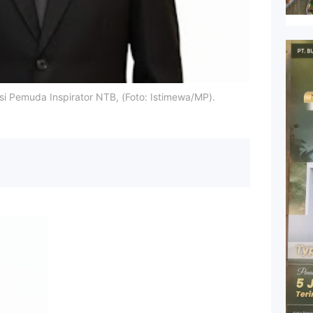
si Pemuda Inspirator NTB, (Foto: Istimewa/MP).