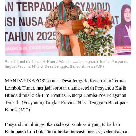
Bupati Lombok Timur, H. Haerul Warisin saat menghadiri lomba Posyandu
tingkat Provinsi NTB di Desa Jenggik, (Foto: Istimewa/MP).
MANDALIKAPOST.com – Desa Jenggik, Kecamatan Terara,
Lombok Timur, menjadi sorotan utama setelah Posyandu Kasih
Bunda dinilai oleh Tim Evaluasi Kinerja Lomba Pos Pelayanan
Terpadu (Posyandu) Tingkat Provinsi Nusa Tenggara Barat pada
Kamis (4/12).
Posyandu ini diunggulkan sebagai salah satu yang terbaik di
Kabupaten Lombok Timur berkat inovasi, prestasi, kelembagaan