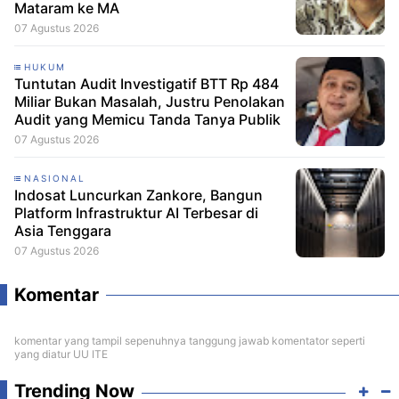
Mataram ke MA
07 Agustus 2026
HUKUM
Tuntutan Audit Investigatif BTT Rp 484
Miliar Bukan Masalah, Justru Penolakan
Audit yang Memicu Tanda Tanya Publik
07 Agustus 2026
NASIONAL
Indosat Luncurkan Zankore, Bangun
Platform Infrastruktur AI Terbesar di
Asia Tenggara
07 Agustus 2026
Komentar
komentar yang tampil sepenuhnya tanggung jawab komentator seperti
yang diatur UU ITE
Trending Now