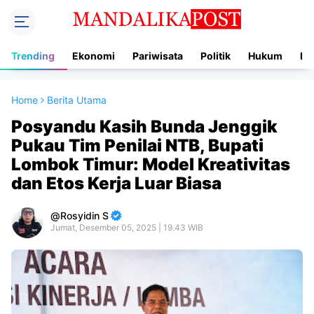
Trending
Ekonomi
Pariwisata
Politik
Hukum
In
Home
Berita Utama
Posyandu Kasih Bunda Jenggik
Pukau Tim Penilai NTB, Bupati
Lombok Timur: Model Kreativitas
dan Etos Kerja Luar Biasa
Rosyidin S
Jumat, Desember 05, 2025 | 19.43 WIB