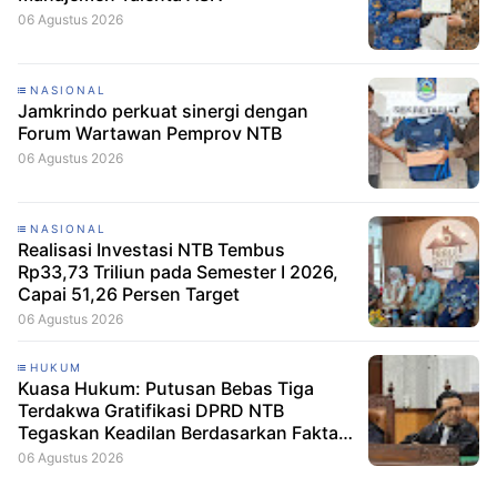
06 Agustus 2026
NASIONAL
Jamkrindo perkuat sinergi dengan
Forum Wartawan Pemprov NTB
06 Agustus 2026
NASIONAL
Realisasi Investasi NTB Tembus
Rp33,73 Triliun pada Semester I 2026,
Capai 51,26 Persen Target
06 Agustus 2026
HUKUM
Kuasa Hukum: Putusan Bebas Tiga
Terdakwa Gratifikasi DPRD NTB
Tegaskan Keadilan Berdasarkan Fakta
Persidangan
06 Agustus 2026