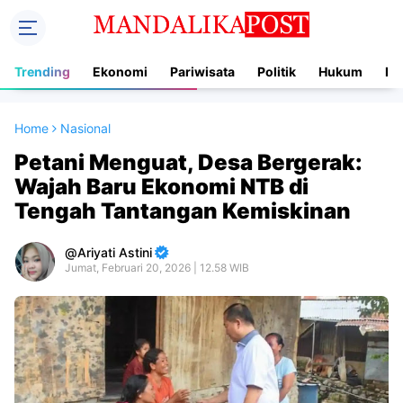
Trending
Ekonomi
Pariwisata
Politik
Hukum
In
Home
Nasional
Petani Menguat, Desa Bergerak:
Wajah Baru Ekonomi NTB di
Tengah Tantangan Kemiskinan
Ariyati Astini
Jumat, Februari 20, 2026 | 12.58 WIB