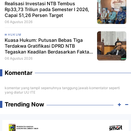
Realisasi Investasi NTB Tembus
Rp33,73 Triliun pada Semester I 2026,
Capai 51,26 Persen Target
06 Agustus 2026
HUKUM
Kuasa Hukum: Putusan Bebas Tiga
Terdakwa Gratifikasi DPRD NTB
Tegaskan Keadilan Berdasarkan Fakta
Persidangan
06 Agustus 2026
Komentar
komentar yang tampil sepenuhnya tanggung jawab komentator seperti
yang diatur UU ITE
Trending Now