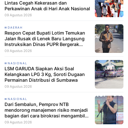
Lintas Cegah Kekerasan dan
Perkawinan Anak di Hari Anak Nasional
09 Agustus 2026
DAERAH
Respon Cepat Bupati Lotim Temukan
Jalan Rusak di Lenek Baru Langsung
Instruksikan Dinas PUPR Bergerak
Cepat
09 Agustus 2026
NASIONAL
LSM GARUDA Siapkan Aksi Soal
Kelangkaan LPG 3 Kg, Soroti Dugaan
Permainan Distribusi di Sumbawa
09 Agustus 2026
NASIONAL
Dari Sembalun, Pemprov NTB
mendorong manajemen risiko menjadi
bagian dari cara birokrasi mengambil
keputusan.
09 Agustus 2026