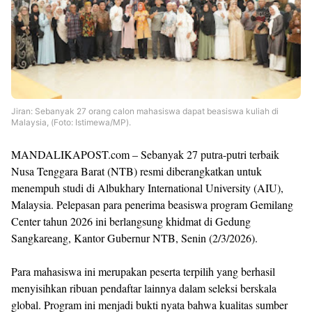
Jiran: Sebanyak 27 orang calon mahasiswa dapat beasiswa kuliah di
Malaysia, (Foto: Istimewa/MP).
MANDALIKAPOST.com – Sebanyak 27 putra-putri terbaik
Nusa Tenggara Barat (NTB) resmi diberangkatkan untuk
menempuh studi di Albukhary International University (AIU),
Malaysia. Pelepasan para penerima beasiswa program Gemilang
Center tahun 2026 ini berlangsung khidmat di Gedung
Sangkareang, Kantor Gubernur NTB, Senin (2/3/2026).
Para mahasiswa ini merupakan peserta terpilih yang berhasil
menyisihkan ribuan pendaftar lainnya dalam seleksi berskala
global. Program ini menjadi bukti nyata bahwa kualitas sumber