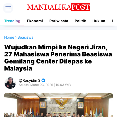
Trending
Ekonomi
Pariwisata
Politik
Hukum
In
Home
Beasiswa
Wujudkan Mimpi ke Negeri Jiran,
27 Mahasiswa Penerima Beasiswa
Gemilang Center Dilepas ke
Malaysia
Rosyidin S
Selasa, Maret 03, 2026 | 10.03 WIB