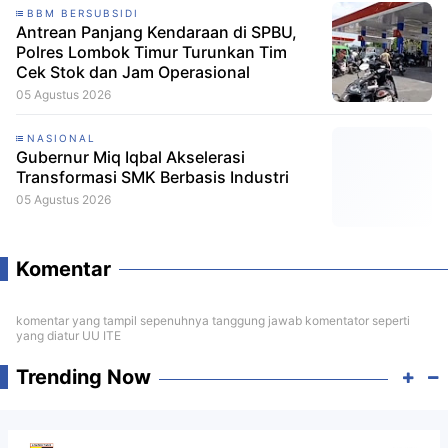
BBM BERSUBSIDI
Antrean Panjang Kendaraan di SPBU,
Polres Lombok Timur Turunkan Tim
Cek Stok dan Jam Operasional
05 Agustus 2026
NASIONAL
Gubernur Miq Iqbal Akselerasi
Transformasi SMK Berbasis Industri
05 Agustus 2026
Komentar
komentar yang tampil sepenuhnya tanggung jawab komentator seperti
yang diatur UU ITE
Trending Now