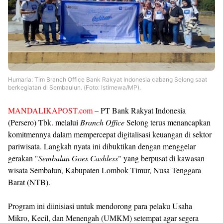
Humaria: Tim Branch Office Bank Rakyat Indonesia cabang Selong saat
berkegiatan di Sembaulun. (Foto: Istimewa/MP).
MANDALIKAPOST.com
– PT Bank Rakyat Indonesia
(Persero) Tbk. melalui
Branch Office
Selong terus menancapkan
komitmennya dalam mempercepat digitalisasi keuangan di sektor
pariwisata. Langkah nyata ini dibuktikan dengan menggelar
gerakan "
Sembalun Goes Cashless
" yang berpusat di kawasan
wisata Sembalun, Kabupaten Lombok Timur, Nusa Tenggara
Barat (NTB).
Program ini diinisiasi untuk mendorong para pelaku Usaha
Mikro, Kecil, dan Menengah (UMKM) setempat agar segera