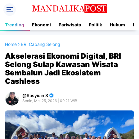
Trending
Ekonomi
Pariwisata
Politik
Hukum
In
Home
BRI Cabang Selong
Akselerasi Ekonomi Digital, BRI
Selong Sulap Kawasan Wisata
Sembalun Jadi Ekosistem
Cashless
Rosyidin S
Senin, Mei 25, 2026 | 09.21 WIB