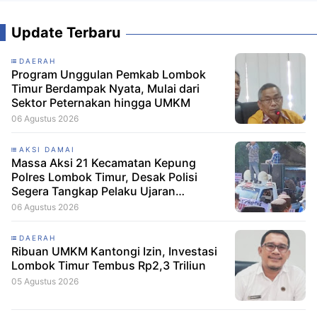
Update Terbaru
DAERAH
Program Unggulan Pemkab Lombok
Timur Berdampak Nyata, Mulai dari
Sektor Peternakan hingga UMKM
06 Agustus 2026
AKSI DAMAI
Massa Aksi 21 Kecamatan Kepung
Polres Lombok Timur, Desak Polisi
Segera Tangkap Pelaku Ujaran
Kebencian terhadap Bupati
06 Agustus 2026
DAERAH
Ribuan UMKM Kantongi Izin, Investasi
Lombok Timur Tembus Rp2,3 Triliun
05 Agustus 2026