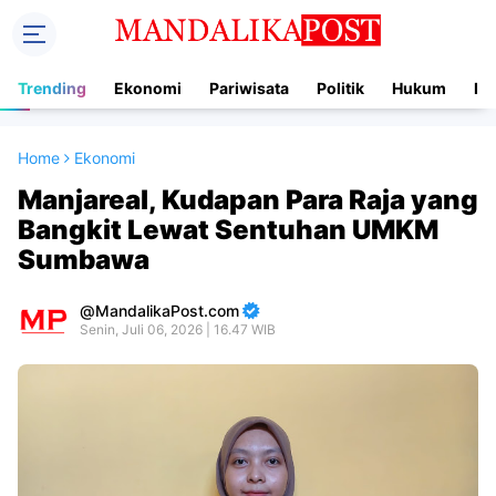
Trending
Ekonomi
Pariwisata
Politik
Hukum
In
Home
Ekonomi
Manjareal, Kudapan Para Raja yang
Bangkit Lewat Sentuhan UMKM
Sumbawa
MandalikaPost.com
Senin, Juli 06, 2026 | 16.47 WIB