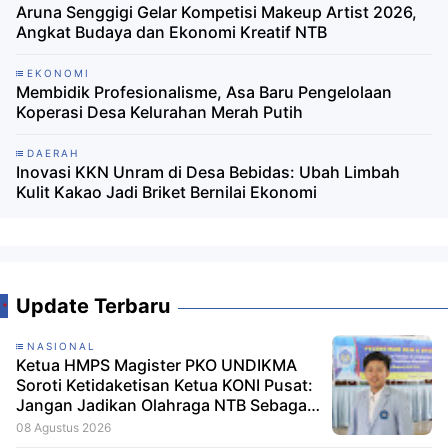
Aruna Senggigi Gelar Kompetisi Makeup Artist 2026,
Angkat Budaya dan Ekonomi Kreatif NTB ‎
EKONOMI
Membidik Profesionalisme, Asa Baru Pengelolaan
Koperasi Desa Kelurahan Merah Putih
DAERAH
Inovasi KKN Unram di Desa Bebidas: Ubah Limbah
Kulit Kakao Jadi Briket Bernilai Ekonomi
Update Terbaru
NASIONAL
Ketua HMPS Magister PKO UNDIKMA
Soroti Ketidaketisan Ketua KONI Pusat:
Jangan Jadikan Olahraga NTB Sebagai
Arena Kepentingan Sesaat
08 Agustus 2026