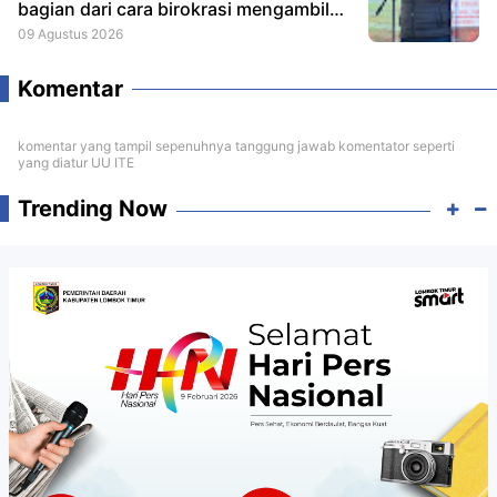
bagian dari cara birokrasi mengambil
keputusan.
09 Agustus 2026
Komentar
komentar yang tampil sepenuhnya tanggung jawab komentator seperti
yang diatur UU ITE
Trending Now