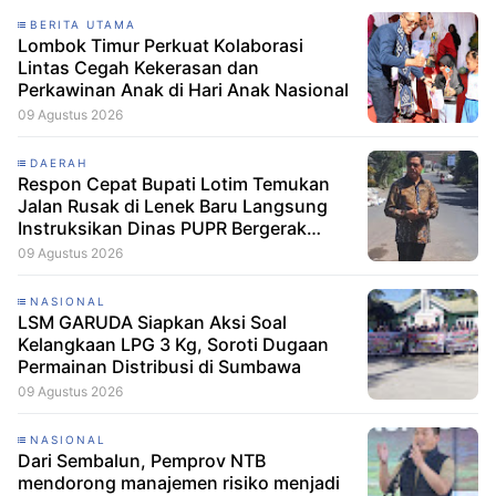
BERITA UTAMA
Lombok Timur Perkuat Kolaborasi
Lintas Cegah Kekerasan dan
Perkawinan Anak di Hari Anak Nasional
09 Agustus 2026
DAERAH
Respon Cepat Bupati Lotim Temukan
Jalan Rusak di Lenek Baru Langsung
Instruksikan Dinas PUPR Bergerak
Cepat
09 Agustus 2026
NASIONAL
LSM GARUDA Siapkan Aksi Soal
Kelangkaan LPG 3 Kg, Soroti Dugaan
Permainan Distribusi di Sumbawa
09 Agustus 2026
NASIONAL
Dari Sembalun, Pemprov NTB
mendorong manajemen risiko menjadi