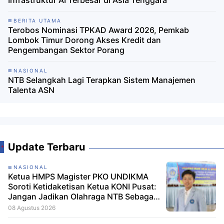
Infrastruktur AI Terbesar di Asia Tenggara
BERITA UTAMA
Terobos Nominasi TPKAD Award 2026, Pemkab
Lombok Timur Dorong Akses Kredit dan
Pengembangan Sektor Porang
NASIONAL
NTB Selangkah Lagi Terapkan Sistem Manajemen
Talenta ASN
Update Terbaru
NASIONAL
Ketua HMPS Magister PKO UNDIKMA
Soroti Ketidaketisan Ketua KONI Pusat:
Jangan Jadikan Olahraga NTB Sebagai
Arena Kepentingan Sesaat
08 Agustus 2026