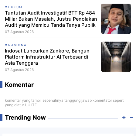
HUKUM
Tuntutan Audit Investigatif BTT Rp 484
Miliar Bukan Masalah, Justru Penolakan
Audit yang Memicu Tanda Tanya Publik
07 Agustus 2026
NASIONAL
Indosat Luncurkan Zankore, Bangun
Platform Infrastruktur AI Terbesar di
Asia Tenggara
07 Agustus 2026
Komentar
komentar yang tampil sepenuhnya tanggung jawab komentator seperti
yang diatur UU ITE
Trending Now