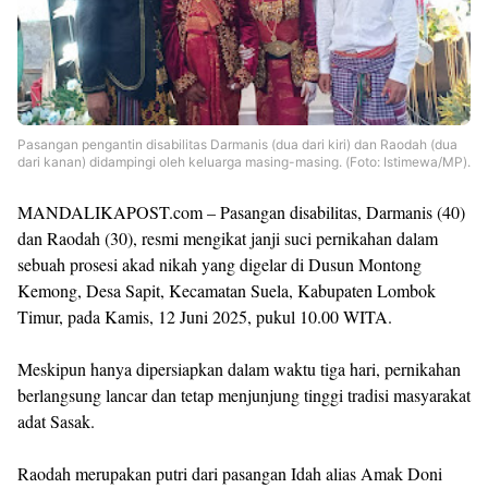
Pasangan pengantin disabilitas Darmanis (dua dari kiri) dan Raodah (dua
dari kanan) didampingi oleh keluarga masing-masing. (Foto: Istimewa/MP).
MANDALIKAPOST.com – Pasangan disabilitas, Darmanis (40)
dan Raodah (30), resmi mengikat janji suci pernikahan dalam
sebuah prosesi akad nikah yang digelar di Dusun Montong
Kemong, Desa Sapit, Kecamatan Suela, Kabupaten Lombok
Timur, pada Kamis, 12 Juni 2025, pukul 10.00 WITA.
Meskipun hanya dipersiapkan dalam waktu tiga hari, pernikahan
berlangsung lancar dan tetap menjunjung tinggi tradisi masyarakat
adat Sasak.
Raodah merupakan putri dari pasangan Idah alias Amak Doni