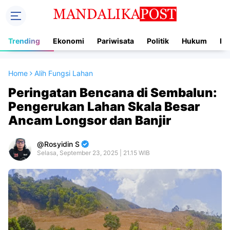
Trending
Ekonomi
Pariwisata
Politik
Hukum
In
Home
Alih Fungsi Lahan
Peringatan Bencana di Sembalun:
Pengerukan Lahan Skala Besar
Ancam Longsor dan Banjir
Rosyidin S
Selasa, September 23, 2025 | 21.15 WIB