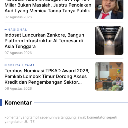
Miliar Bukan Masalah, Justru Penolakan
Audit yang Memicu Tanda Tanya Publik
07 Agustus 2026
NASIONAL
Indosat Luncurkan Zankore, Bangun
Platform Infrastruktur AI Terbesar di
Asia Tenggara
07 Agustus 2026
BERITA UTAMA
Terobos Nominasi TPKAD Award 2026,
Pemkab Lombok Timur Dorong Akses
Kredit dan Pengembangan Sektor
Porang
06 Agustus 2026
Komentar
komentar yang tampil sepenuhnya tanggung jawab komentator seperti
yang diatur UU ITE