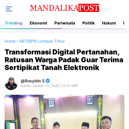
Trending
Ekonomi
Pariwisata
Politik
Hukum
In
Home
ART/BPN Lombok Timur
Transformasi Digital Pertanahan,
Ratusan Warga Padak Guar Terima
Sertipikat Tanah Elektronik
Rosyidin S
Kamis, Januari 15, 2026 | 15.41 WIB