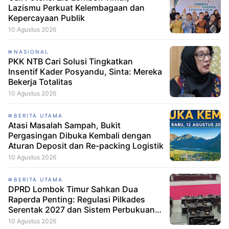
Lazismu Perkuat Kelembagaan dan
Kepercayaan Publik
10 Agustus 2026
NASIONAL
PKK NTB Cari Solusi Tingkatkan
Insentif Kader Posyandu, Sinta: Mereka
Bekerja Totalitas
10 Agustus 2026
BERITA UTAMA
Atasi Masalah Sampah, Bukit
Pergasingan Dibuka Kembali dengan
Aturan Deposit dan Re-packing Logistik
10 Agustus 2026
BERITA UTAMA
DPRD Lombok Timur Sahkan Dua
Raperda Penting: Regulasi Pilkades
Serentak 2027 dan Sistem Perbukuan
Resmi Disetujui
10 Agustus 2026