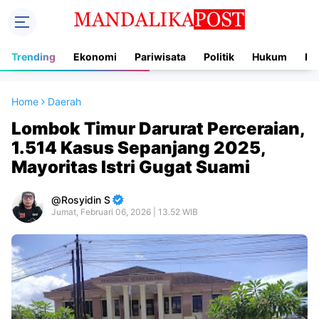
Trending
Ekonomi
Pariwisata
Politik
Hukum
In
Home
Daerah
Lombok Timur Darurat Perceraian,
1.514 Kasus Sepanjang 2025,
Mayoritas Istri Gugat Suami
Rosyidin S
Jumat, Februari 06, 2026 | 13.52 WIB