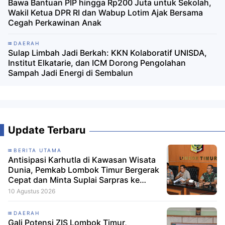
Bawa Bantuan PIP hingga Rp200 Juta untuk Sekolah,
Wakil Ketua DPR RI dan Wabup Lotim Ajak Bersama
Cegah Perkawinan Anak
DAERAH
Sulap Limbah Jadi Berkah: KKN Kolaboratif UNISDA,
Institut Elkatarie, dan ICM Dorong Pengolahan
Sampah Jadi Energi di Sembalun
Update Terbaru
BERITA UTAMA
Antisipasi Karhutla di Kawasan Wisata
Dunia, Pemkab Lombok Timur Bergerak
Cepat dan Minta Suplai Sarpras ke
Pusat
10 Agustus 2026
DAERAH
Gali Potensi ZIS Lombok Timur,