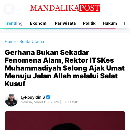
Trending
Ekonomi
Pariwisata
Politik
Hukum
In
Home
Berita Utama
Gerhana Bukan Sekadar
Fenomena Alam, Rektor ITSKes
Muhammadiyah Selong Ajak Umat
Menuju Jalan Allah melalui Salat
Kusuf
Rosyidin S
Selasa, Maret 03, 2026 | 18.00 WIB