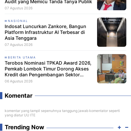
Audit yang Memicu Tanda Tanya Publik
07 Agustus 2026
NASIONAL
Indosat Luncurkan Zankore, Bangun
Platform Infrastruktur AI Terbesar di
Asia Tenggara
07 Agustus 2026
BERITA UTAMA
Terobos Nominasi TPKAD Award 2026,
Pemkab Lombok Timur Dorong Akses
Kredit dan Pengembangan Sektor
Porang
06 Agustus 2026
Komentar
komentar yang tampil sepenuhnya tanggung jawab komentator seperti
yang diatur UU ITE
Trending Now